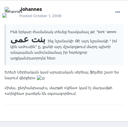
Johannes
Posted
October 1, 2008
Ինձ երկար ժամանակ տեւեց հասկանալ թէ "bint 'ammi
بنت عمی
ինչ նշանակի: Թէ այդ նշանակի " իմ
կին ամուսին" ը, քանի այդ մշակոյթում մարդ պիտի
անպայման ամունսնանայ իր հօրեղբոր
աղջկան(դստրոյն) հետ:
Երեւի Սիրիական կամ արաբական սերեալ ֆիլմեր շատ ես
նայում վերջերս:
Հիմա, ընդհանրապէս, մարթի «կինս» կամ էլ մադամթի
«տիկինս» բառերն են օգտագործում: