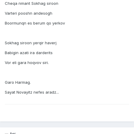
Cheqa nmant Sokhag siroon
Varteri pooshn andesogh
Boormunqn es berum qo yerkov
Sokhag siroon yerqir haverj
Babigin azati ira darderits
Vor eli gara hoqvov siri.
Garo Harmag.
Sayat Novayitz nefes aradz...