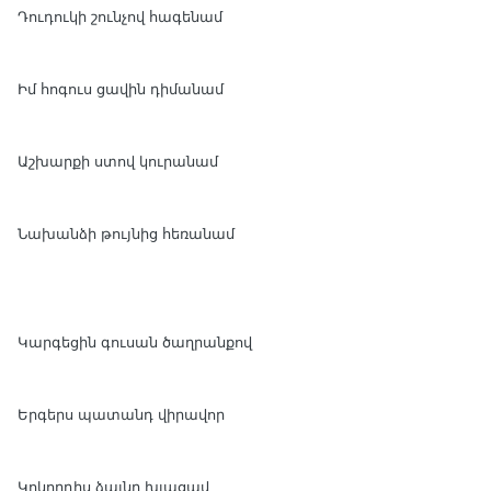
Դուդուկի շունչով հագենամ
Իմ հոգուս ցավին դիմանամ
Աշխարքի ստով կուրանամ
Նախանձի թույնից հեռանամ
Կարգեցին գուսան ծաղրանքով
Երգերս պատանդ վիրավոր
Կոկորդիս ձայնը խլացավ