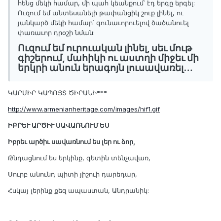
հենց մեկի համար, մի պահ կեանքում՝ էդ երգը երգել:
Ուզում եմ անտեսանելի թափանցիկ շուք լինել, ու
յանկարծ մեկի համար՝ գունաւորուելով ծածանուել
փառաւոր դրօշի նման:
Ուզում եմ ուրուական լինել, սեւ մութ
գիշերում, մահիկի ու աստղի միջեւ մի
երկրի անուն երագոյն լուսավառել…
ԿԱՐՄԻՐ ԿԱՊՈՅՏ ԾԻՐԱՆԻ***
http://www.armenianheritage.com/images/hif1.gif
ԻԲՐԵՒ ԱՐԾԻՒ ՍԱՎԱՌՆՈՒՄ ԵՍ
Իբրեւ արծիւ սավառնում ես լեր ու ձոր,
Թնդացնում ես երկինք, գետին տենչավառ,
Սուրբ անունդ պիտի յիշուի դարեդար,
Հսկայ լերինք քեզ ապաստան, Անդրանիկ: