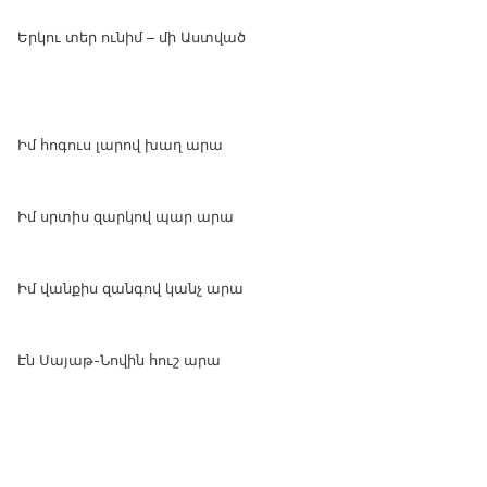
Երկու տեր ունիմ – մի Աստված
Իմ հոգուս լարով խաղ արա
Իմ սրտիս զարկով պար արա
Իմ վանքիս զանգով կանչ արա
Էն Սայաթ-Նովին հուշ արա