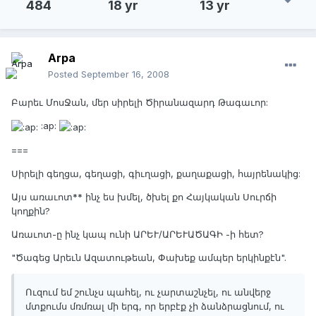
484
18 yr
13 yr
Arpa
Posted
September 16, 2008
Բարեւ ՄոսՋան, մեր սիրելի Ծիրանազարդ Թագաւոր:
:ap:
===
Սիրելի գեղցա, գեղացի, գիւղացի, քաղաքացի, հայրենակից:
Այս առաւոտ** ինչ ես խմել, ծխել քո Հայկական Սուրճի
կողքին?
Առաւոտ-ը ինչ կապ ունի ԱՐԵՒ/ԱՐԵՒԱԾԱԳԻ -ի հետ?
"Ծագեց Արեւն Ազատութեան, Փախեք ամպեր երկինքէն".
Ուզում եմ շունչս պահել, ու չարտաշնչել, ու անվերջ
մտքումս մռմռալ մի երգ, որ երբէք չի ձանձրացնում, ու