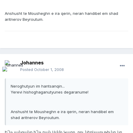
Anshusht te Mousheghn e ira qerin, neran handibel em shad
aritnerov Beyroutum.
Johannes
Posted
October 1, 2008
Neroghutyun im hantsanqin...
Yerevi hishoghaganutyunes degaranume!
Anshusht te Mousheghn e ira qerin, neran handibel em
shad aritnerov Beyroutum.
Ի՜նչ յանցանք ի՜նչ բան Ամմո Կարո, քու ներկայութիւնդ կը