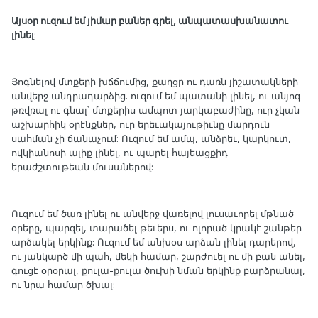
Այսօր ուզում եմ յիմար բաներ գրել, անպատասխանատու
լինել
:
Յոգնելով մտքերի խճճումից, քաղցր ու դառն յիշատակների
անվերջ անդրադարձից. ուզում եմ պատանի լինել, ու անյոգ
թռվռալ ու գնալ՝ մտքերիս ամպոտ յարկաբաժինը, ուր չկան
աշխարհիկ օրէնքներ, ուր երեւակայութիւնը մարդուն
սահման չի ճանաչում: Ուզում եմ ամպ, անձրեւ, կարկուտ,
ովկիանոսի ալիք լինել, ու պարել հայեացքիդ
երաժշտութեան մուսաներով:
Ուզում եմ ծառ լինել ու անվերջ վառելով լուսաւորել մթնած
օրերը, պարզել, տարածել թեւերս, ու ոլորած կրակէ շանթեր
արձակել երկինք: Ուզում եմ անխօս արձան լինել դարերով,
ու յանկարծ մի պահ, մեկի համար, շարժուել ու մի բան անել,
գուցէ օրօրալ, քուլա-քուլա ծուխի նման երկինք բարձրանալ,
ու նրա համար ծխալ: