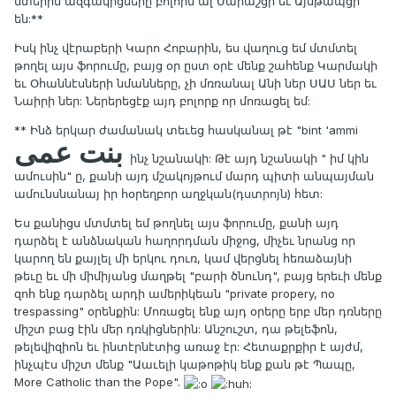
մտերիմ ազգակիցները բոլորն ալ Մարաշցի եւ Այնթապցի
են:**
Իսկ ինչ վէրաբերի Կարո Հոբարին, ես վաղուց եմ մտմտել
թողել այս ֆորումը, բայց օր ըստ օրէ մենք շահենք Կարմակի
եւ Օհաննէսների նմանները, չի մռռանալ Անի ներ ՍԱՍ ներ եւ
Նաիրի ներ: Ներերեցէք այդ բոլորք որ մոռացել եմ:
** Ինձ երկար ժամանակ տեւեց հասկանալ թէ "bint 'ammi
بنت عمی
ինչ նշանակի: Թէ այդ նշանակի " իմ կին
ամուսին" ը, քանի այդ մշակոյթում մարդ պիտի անպայման
ամունսնանայ իր հօրեղբոր աղջկան(դստրոյն) հետ:
Ես քանիցս մտմտել եմ թողնել այս ֆորումը, քանի այդ
դարձել է անձնական հաղորդման միջոց, միչեւ նրանց որ
կարող են քայլել մի երկու դուռ, կամ վերցնել հեռաձայնի
թեւը եւ մի միմիյանց մաղթել "բարի ծնունդ", բայց երեւի մենք
զոհ ենք դարձել արդի ամերիկեան "private propery, no
trespassing" օրենքին: Մոռացել ենք այդ օրերը երբ մեր դռները
միշտ բաց էին մեր դռկիցներին: Անշուշտ, դա թելեֆոն,
թելեվիզիոն եւ ինտէրնէտից առաջ էր: Հետաքրքիր է այժմ,
ինչպէս միշտ մենք "Աաւելի կաթոթիկ ենք քան թէ Պապը,
More Catholic than the Pope".