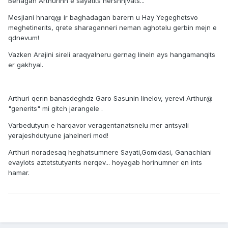
Benagan Arthurinn e sayatits nershnjvats...
Mesjiani hnarq@ ir baghadagan barern u Hay Yegeghetsvo
meghetinerits, qrete sharaganneri neman aghotelu gerbin mejn e
qdnevum!
Vazken Arajini sireli araqyalneru gernag lineln ays hangamanqits
er gakhyal.
Arthuri qerin banasdeghdz Garo Sasunin linelov, yerevi Arthur@
"generits" mi gitch jarangele .
Varbedutyun e harqavor veragentanatsnelu mer antsyali
yerajeshdutyune jahelneri mod!
Arthuri noradesaq heghatsumnere Sayati,Gomidasi, Ganachiani
evaylots aztetstutyants nerqev... hoyagab horinumner en ints
hamar.