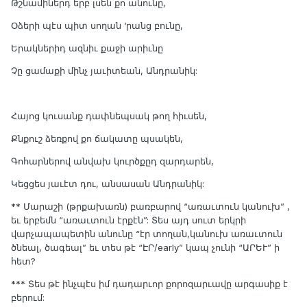
Թշնամիներդ երբ լսեն քո անունը,
Օձերի պէս պիտ սողան ‘րանց բունը,
Երակներիդ ազնիւ քաջի արիւնը
Չը ցամաքի մինչ յաւիտեան, Անդրանիկ:
Հայոց կուսանք դափնեպսակ թող հիւսեն,
Քնքուշ ձեռքով քո ճակատը պսակեն,
Գոհարներով անվախ կուրծքըդ զարդարեն,
Կեցցես յաւէտ դու, անսասան Անդրանիկ:
** Մարաշի (թրքախառն) բառբարով “առաւտուն կանուխ” ,
եւ երբեմն “առաւտուն էրքէն”: Տես այդ սուտ երկրի
վարչապապետին անունը “էր տողան,կանուխ առաւտուն
ծնեալ, ծագեալ” եւ տես թէ “ԷՐ/early” կապ չունի “ԱՐԵՒ” ի
հետ?
*** Տես թէ ինչպէս իմ դադարւոր քորոզարւավը արգասիք է
բերում: