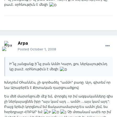
բաւէ. օրհնութիւն է մեզի:
Arpa
Posted
October 1, 2008
Ի՜նչ յանցանք ի՜նչ բան Ամմո Կարո, քու ներկայութիւնդ
կը բաւէ. օրհնութիւն է մեզի:
Խնդրեմ Օհաննէս, չի գործածել "ամմո" բառը. Այո, գիտեմ որ
նա Արաբերէն է Քրտական դարցուածքով:
Ես մեծ մարտնջումի մէջ եմ, փորցել որ իմ ազգականները զիս
չի ներկայացնեն իբր "այս կամ այդ ... ամմո ....այս կամ այդ":
Բայց երեւի կորցնում եմ ճակատամարտը:Ես ամմո չեմ, ես
հօրեղբայր ՀՈԲԱՐ եմ:
Չի մռռանամ ասէե որ իմ