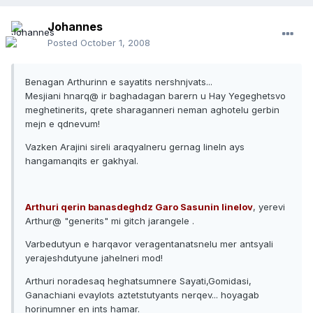
Johannes
Posted
October 1, 2008
Benagan Arthurinn e sayatits nershnjvats...
Mesjiani hnarq@ ir baghadagan barern u Hay Yegeghetsvo
meghetinerits, qrete sharaganneri neman aghotelu gerbin
mejn e qdnevum!
Vazken Arajini sireli araqyalneru gernag lineln ays
hangamanqits er gakhyal.
Arthuri qerin banasdeghdz Garo Sasunin linelov
, yerevi
Arthur@ "generits" mi gitch jarangele .
Varbedutyun e harqavor veragentanatsnelu mer antsyali
yerajeshdutyune jahelneri mod!
Arthuri noradesaq heghatsumnere Sayati,Gomidasi,
Ganachiani evaylots aztetstutyants nerqev... hoyagab
horinumner en ints hamar.