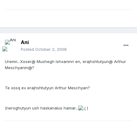
Ani
Posted
October 2, 2008
Uremn...Xoser@ Mushegh Ishxaninn en, erajhshtutyun@ Arthur
Meschyanin@?
Te xosq ev erajhshtutyun Arthur Meschyan?
(neroghutyun ush haskanalus hamar...
)