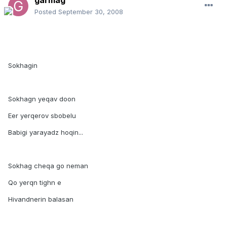
garmag
Posted
September 30, 2008
Sokhagin
Sokhagn yeqav doon
Eer yerqerov sbobelu
Babigi yarayadz hoqin...
Sokhag cheqa go neman
Qo yerqn tighn e
Hivandnerin balasan