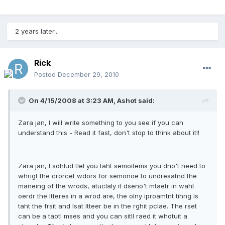
2 years later...
Rick
Posted
December 29, 2010
On 4/15/2008 at 3:23 AM, Ashot said:
Zara jan, I will write something to you see if you can
understand this - Read it fast, don't stop to think about it!!
Zara jan, I sohlud tlel you taht semoitems you dno't need to
whrigt the crorcet wdors for semonoe to undresatnd the
maneing of the wrods, atuclaly it dseno't mtaetr in waht
oerdr the ltteres in a wrod are, the olny iproamtnt tihng is
taht the frsit and lsat ltteer be in the rghit pclae. The rset
can be a taotl mses and you can sitll raed it whotuit a