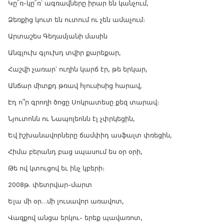
Կը՜ռ-կը՜ռ՝ ագռավները իրար են կանչում,
Ձեռքից կուտ են ուտում ու չեն ամաչում։
Արտաշես Գեղամյանի մասին
Անգլուխ գլուխդ տվիր քարեքար,
Հաշվի չառար՝ ուղին կարճ էր, թե երկար,
Անճար միտքդ թռավ հյուսիսից հարավ,
Էդ ո՞ր գրողի ծոցը Սոկրատեսը քեզ տարավ։
Նյուտոնն ու Նապոլեոնն էլ չփրկեցին,
Եվ իշխանավորները ճամփիդ ասֆալտ փռեցին,
Հիմա բերանդ բաց սպասում ես օր օրի,
Թե ով կտուցով եւ ինչ կբերի։
2008թ. փետրվար-մարտ
Ելա մի օր…մի լուսավոր առավոտ,
Վազքով անցա երկու- երեք պավառոտ,