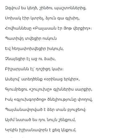
Զզվում ես կեղծ, շինծու պաշտոններից,
Սոխակ էիր կտրել, ձյուն գա գլխիդ,
Հովհաննեսը «Բալասան էր Յոթ վերքիդ»։
Պատիվդ տվեցիր ոսկուն
Եվ հեղափոխվեցիր իսկույն,
Չնայեցիր էլ աջ ու ձախ,
Բիշարյանն էլ՝ դոշիցդ կախ։
Ասելով՝ ստեղծենք «օրինաց երկիր»,
Գյումրեցու «շուլուխը» գլխներիս սարքիր,
Իսկ «գլուխգործոց» ծնելիությունը փողով,
Պայմանավորված է ձեր տան բյուջեով։
Այժմ նստած ես դու նույն շենքում,
Կրկին իշխանավորն է քեզ կնքում,