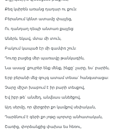
Քեզ կսիրեն առանց դադար ու քուն:
Բերանում կենտ ատամը փայլեց,
Ու դանդաղ դեպի անտառ քայլեց:
Անձրև եկավ, մտա մի տուն,
Բակում կապած էր մի գամփռ շուն:
Դուռը բացեց մեր պառավը թանկագին,
Նա ասաց` քույրեր ենք մենք, ինքը` չարը, ես` բարին,
Երբ բերանի մեջ զույգ ատամ տեսա` հանգստացա:
Չարը միշտ խաբում է իր բարի տեսքով,
Եվ իբր թե` անմեղ, անվնաս անեծքով,
Այդ սերմը, որ վերցրիր քո կամքով սեփական,
Դարձնում է գերի քո յոթը պորտը անհատական,
Շառից, փորձանքից փախա ես հեռու,