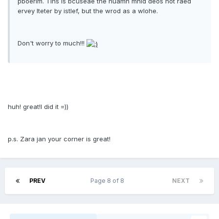
pboerlm. Tihs is bcuseae the huamn mnid deos not raed
ervey lteter by istlef, but the wrod as a wlohe.
Don't worry to much!!!
huh! great!I did it =))
p.s. Zara jan your corner is great!
PREV
Page 8 of 8
NEXT