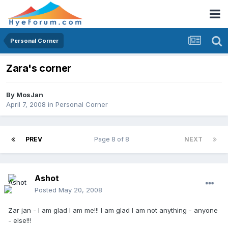
Personal Corner
Zara's corner
By
MosJan
April 7, 2008
in
Personal Corner
PREV
Page 8 of 8
NEXT
Ashot
Posted
May 20, 2008
Zar jan - I am glad I am me!!! I am glad I am not anything - anyone
- else!!!