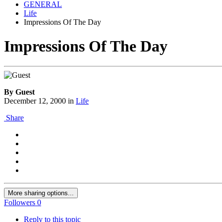
GENERAL
Life
Impressions Of The Day
Impressions Of The Day
By Guest
December 12, 2000
in
Life
Share
More sharing options...
Followers
0
Reply to this topic