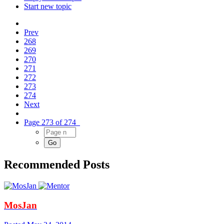
Start new topic
Prev
268
269
270
271
272
273
274
Next
Page 273 of 274
Recommended Posts
MosJan