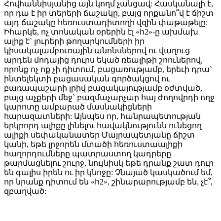
Հովհաննիսյանից այն կողմ չանցավ: Հասկանալի է,
որ դա է իր տերերի ճաշակը, բայց որքանո՞վ է ճիշտ
այդ ճաշակը հեռուստադիտողի վզին փաթաթելը:
Իհարկե, ոչ տոնական օրերին էլ «հ2»-ը ախմախ
ալիք է` լուրերի թողարկումների իր
կիսակալամբուռային անոնսներով ու վաղուց
արդեն մոդայից դուրս եկած ռեալիթի շոուներով,
որոնք ոչ ոք չի դիտում, բացառությամբ, երեւի դրա`
ինտելեկտի բացասական գործակցով ու
բառապաշարի լրիվ բացակայությամբ օժտված,
բայց աչքերի մեջ` բազմաչարչար հայ ժողովրդի ողջ
կարոտը ամբարած մասնակիցների
հարազատների: Այնպես որ, հանրապետության
երկրորդ ալիքը լինելու հավակնությունն ունեցող
ալիքի սեփականատեր Մայրապետյանը ճիշտ
կանի, եթե լրջորեն մտածի հեռուստաալիքի
հաղորդումները պատրաստող կադրերը
թարմացնելու շուրջ, նույնիսկ եթե դրանք շատ դուր
են գալիս իրեն ու իր կնոջը: Չնայած կասկածում եմ,
որ նրանք դիտում են «հ2», շինարարությամբ են, չէ՞,
զբաղված: