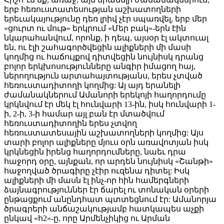
երբ հեռուստատեսության աշխատողների
երեւակայությունը դեռ լրիվ չէր սպառվել, երբ մեր
«ցուրտ ու մութ» երկրում «Մեր բակ»-երն էին
նկարահանվում, որոնք, ի դեպ, այսօր էլ ակտուալ
են, ու էլի շահագործվեցին ալիքների մի մասի
կողմից ու հաճույքով դիտվեցին նույնիսկ դրանց
բոլոր երկխոսությունները անգիր իմացող հայ,
ներողություն արտահայտությանս, երես չտված
հեռուստադիտողի կողմից: Այ այդ երանելի
ժամանակներում Ամանորի երեկոյի հաղորդումը
կրկնվում էր մեկ էլ հունվարի 13-ին, իսկ հունվարի 1-
ի, 2-ի, 3-ի համար այլ բան էր մտածվում
հեռուստադիտողին երես չտվող
հեռուստատեսային աշխատողների կողմից: Այս
տարի բոլոր ալիքները մյուս օրն առավոտյան իսկ
կրկնեցին իրենց հաղորդումները, նաեւ դրա
հաջորդ օրը, այնքան, որ արդեն նույնիսկ «Շանթի»
հաջողված ծրագիրը չէիր ուզենա դիտել: Իսկ
ալիքների մի մասն էլ ինչ-որ հին համերգների
ձայնագրություններ էր ճարել ու տոնական օրերի
ընթացքում անընդհատ պտտեցնում էր: Ամանորյա
ծրագրերի անճաշակությամբ հատկապես աչքի
ընկավ «հ2»-ը, որը Արմենչիկից ու Արման