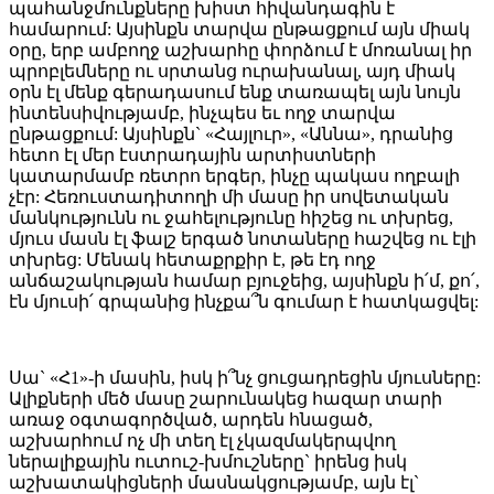
պահանջմունքները խիստ հիվանդագին է
համարում: Այսինքն տարվա ընթացքում այն միակ
օրը, երբ ամբողջ աշխարհը փորձում է մոռանալ իր
պրոբլեմները ու սրտանց ուրախանալ, այդ միակ
օրն էլ մենք գերադասում ենք տառապել այն նույն
ինտենսիվությամբ, ինչպես եւ ողջ տարվա
ընթացքում: Այսինքն` «Հայլուր», «Աննա», դրանից
հետո էլ մեր էստրադային արտիստների
կատարմամբ ռետրո երգեր, ինչը պակաս ողբալի
չէր: Հեռուստադիտողի մի մասը իր սովետական
մանկությունն ու ջահելությունը հիշեց ու տխրեց,
մյուս մասն էլ ֆալշ երգած նոտաները հաշվեց ու էլի
տխրեց: Մենակ հետաքրքիր է, թե էդ ողջ
անճաշակության համար բյուջեից, այսինքն ի՛մ, քո՛,
էն մյուսի՛ գրպանից ինչքա՞ն գումար է հատկացվել:
Սա` «Հ1»-ի մասին, իսկ ի՞նչ ցուցադրեցին մյուսները:
Ալիքների մեծ մասը շարունակեց հազար տարի
առաջ օգտագործված, արդեն հնացած,
աշխարհում ոչ մի տեղ էլ չկազմակերպվող
ներալիքային ուտուշ-խմուշները` իրենց իսկ
աշխատակիցների մասնակցությամբ, այն էլ`