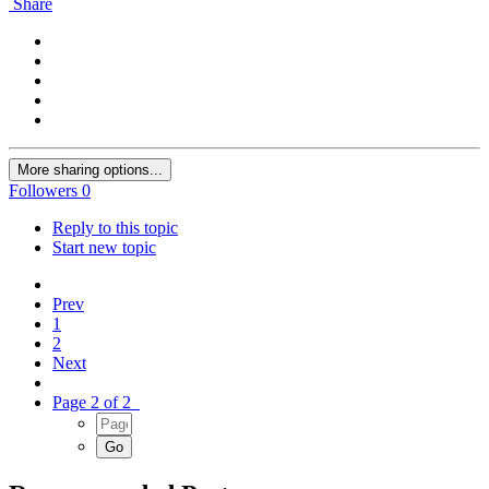
Share
More sharing options...
Followers
0
Reply to this topic
Start new topic
Prev
1
2
Next
Page 2 of 2