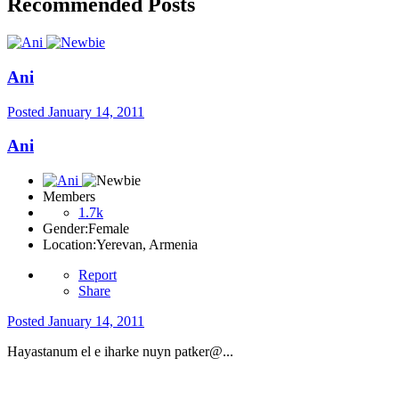
Recommended Posts
Ani
Posted
January 14, 2011
Ani
Members
1.7k
Gender:
Female
Location:
Yerevan, Armenia
Report
Share
Posted
January 14, 2011
Hayastanum el e iharke nuyn patker@...