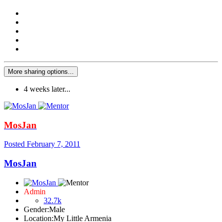
More sharing options...
4 weeks later...
MosJan
Posted
February 7, 2011
MosJan
Admin
32.7k
Gender:
Male
Location:
My Little Armenia