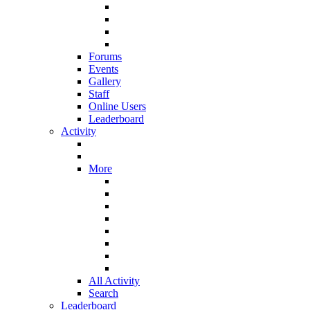
Forums
Events
Gallery
Staff
Online Users
Leaderboard
Activity
More
All Activity
Search
Leaderboard