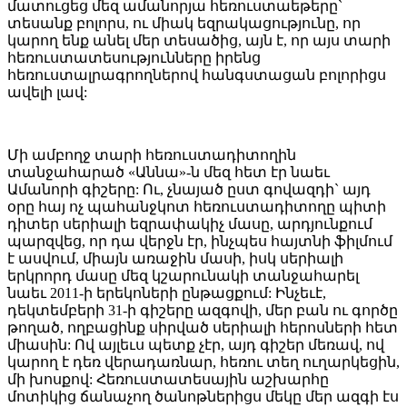
մատուցեց մեզ ամանորյա հեռուստաեթերը`
տեսանք բոլորս, ու միակ եզրակացությունը, որ
կարող ենք անել մեր տեսածից, այն է, որ այս տարի
հեռուստատեսությունները իրենց
հեռուստալրագրողներով հանգստացան բոլորիցս
ավելի լավ:
Մի ամբողջ տարի հեռուստադիտողին
տանջահարած «Աննա»-ն մեզ հետ էր նաեւ
Ամանորի գիշերը: Ու, չնայած ըստ գովազդի` այդ
օրը հայ ոչ պահանջկոտ հեռուստադիտողը պիտի
դիտեր սերիալի եզրափակիչ մասը, արդյունքում
պարզվեց, որ դա վերջն էր, ինչպես հայտնի ֆիլմում
է ասվում, միայն առաջին մասի, իսկ սերիալի
երկրորդ մասը մեզ կշարունակի տանջահարել
նաեւ 2011-ի երեկոների ընթացքում: Ինչեւէ,
դեկտեմբերի 31-ի գիշերը ազգովի, մեր բան ու գործը
թողած, ողբացինք սիրված սերիալի հերոսների հետ
միասին: Ով այլեւս պետք չէր, այդ գիշեր մեռավ, ով
կարող է դեռ վերադառնար, հեռու տեղ ուղարկեցին,
մի խոսքով: Հեռուստատեսային աշխարհը
մոտիկից ճանաչող ծանոթներիցս մեկը մեր ազգի էս