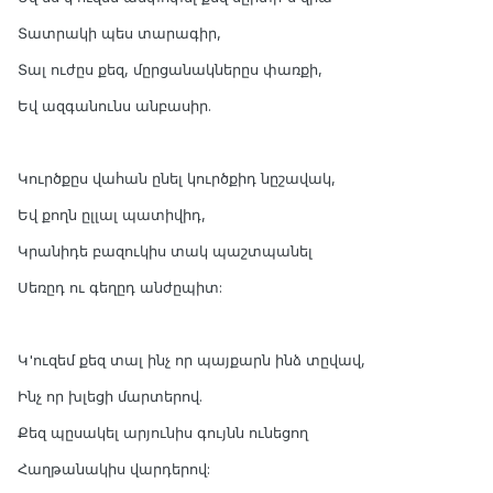
Տատրակի պես տարագիր,
Տալ ուժըս քեզ, մըրցանակներըս փառքի,
Եվ ազգանունս անբասիր.
Կուրծքըս վահան ընել կուրծքիդ նըշավակ,
Եվ քողն ըլլալ պատիվիդ,
Կրանիդե բազուկիս տակ պաշտպանել
Սեռըդ ու գեղըդ անժըպիտ:
Կ'ուզեմ քեզ տալ ինչ որ պայքարն ինձ տըվավ,
Ինչ որ խլեցի մարտերով.
Քեզ պըսակել արյունիս գույնն ունեցող
Հաղթանակիս վարդերով: