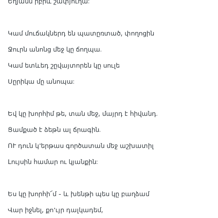
Եղյամն իբրև շափյուղա:
Կամ մուճակներդ են պատըռտած, փողոցին
Ջուրն անոնց մեջ կը ճողպա.
Կամ ետևեդ շըվայտորեն կը սուլե
Սըրիկա մը անոպա:
Եվ կը խորհիմ թե, տան մեջ, մայրդ է հիվանդ.
Ցամքած է ձեթն ալ ճրագին.
ՈՒ դուն կ'երթաս գործատան մեջ աշխատիլ
Լույսին համար ու կյանքին:
Ես կը խորհի՜մ - և խենթի պես կը բաղձամ
Վար իջնել, քո'ւյր դալկադեմ,