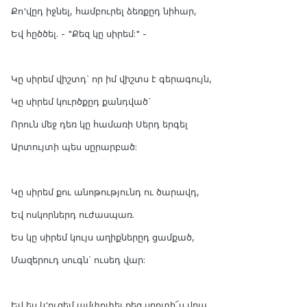
Քո'վըդ իջնել, համբուրել ձեռքըդ նիհար,
Եվ հըծծել. - "Քեզ կը սիրեմ:" -
Կը սիրեմ վիշտդ` որ իմ վիշտս է գերագույն,
Կը սիրեմ կուրծքըդ քանդված`
Որուն մեջ դեռ կը համառի Սերդ երգել
Արտույտի պես սըրարբած:
Կը սիրեմ քու անոթությունդ ու ծարավդ,
Եվ ոսկորներդ ուժասպառ.
Ես կը սիրեմ կույս աղիքներըդ ցամքած,
Մազերուդ սուգն` ուսեդ վար:
Եվ ես կ'ուզեմ ամփոփել քեզ սըրտի՜ս վրա