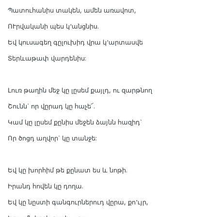
Պատուհանիս տակեն, ամեն առավոտ,
ՈՒրվականի պես կ'անցնիս.
Եվ կուսագեղ գըլուխիդ վրա կ'արտասվե
Տերևաթափ վարդենիս:
Լուռ թաղին մեջ կը լըսեմ քայլդ, ու զարթնող
Շունն` որ վըրադ կը հաչե՜.
Կամ կը լըսեմ քընիս մեջեն ձայնն հազիդ`
Որ ծոցդ աղվոր` կը տանջե:
Եվ կը խորհիմ թե քընատ ես և նոթի.
Իրանդ հովեն կը դողա.
Եվ կը նըստի գանգուրներուդ վըրա, քո'ւյր,