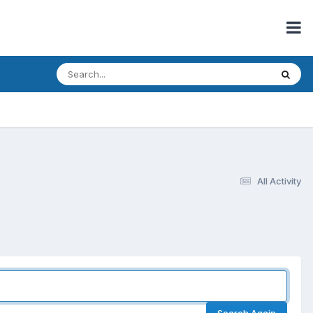
All Activity
Search Again