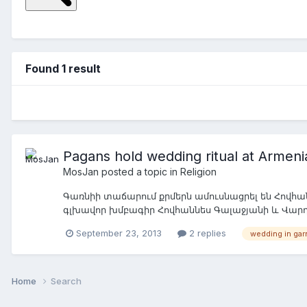
Found 1 result
Pagans hold wedding ritual at Armeni
MosJan
posted a topic in
Religion
Գառնիի տաճարում քրմերն ամուսնացրել են Հովհան
գլխավոր խմբագիր Հովհաննես Գալաջյանի և Վարդո
կրակին։ Հարսնացուի մոր օրհնությունից հետո փե
September 23, 2013
2 replies
wedding in gar
մեկական փայտ են ավելացրել կրակին և խմել են ե
նորաստեղծ ընտանիքին։ «Արիական ոգին ձեր մեջ, ա
թե չորս, այլ տասնչորս զավակ ունենալ։ Նշենք, 
մայր աստվածուհու օրհնությունը ստանալուց հետո
Home
Search
Հովհաննես եւ Վարդուհի Գալաջյանները հետո եղել
զրույցում Հովհաննես Գալաջյանն ասաց, որ Վարդո